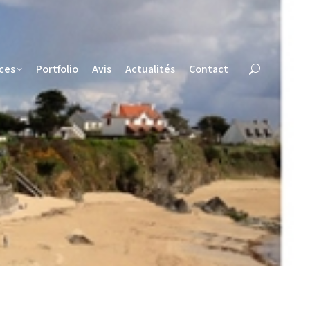
ces
Portfolio
Avis
Actualités
Contact
ces
Portfolio
Avis
Actualités
Contact