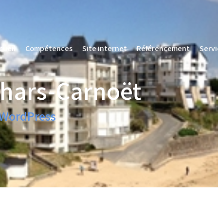
cueil
Compétences
Site internet
Référencement
Servi
cueil
Compétences
Site internet
Référencement
Servi
ohars-Carnoët
 WordPress