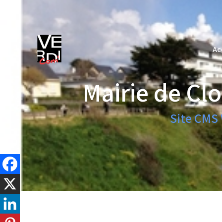
Ac
Ac
Mairie de Cl
Site CMS