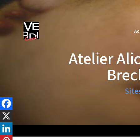
Ac
Ac
Atelier Al
Brec
Site