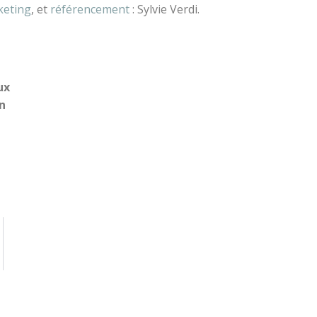
keting
, et
référencement
: Sylvie Verdi.
ux
n