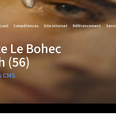
cueil
Compétences
Site internet
Référencement
Servi
cueil
Compétences
Site internet
Référencement
Servi
ice Le Bohec
h (56)
s CMS