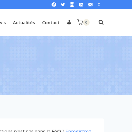
Mon
vis
Actualités
Contact
0
compte
tions n’est pas dans la
FAQ
?
Enregistrez-