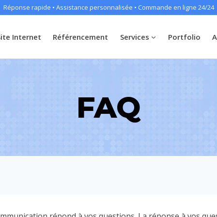
Réponse rapide • Assistance personnalisée • Commande en ligne 24/24
Site Internet
Référencement
Services
Portfolio
A
FAQ
ommunication répond à vos questions. La réponse à vos ques