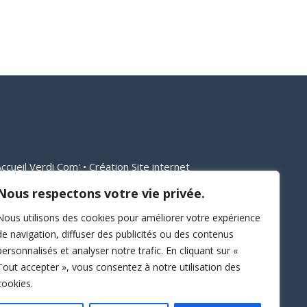
ccueil Verdi Com'
•
Création Site internet
 Commercial
•
Référencement naturel
SEO
•
Nous respectons votre vie privée.
l
•
Compétences & Savoir-faire
•
Vidéo &
Nous utilisons des cookies pour améliorer votre expérience
raphie & identité visuelle
•
Portfolio Clients
•
de navigation, diffuser des publicités ou des contenus
personnalisés et analyser notre trafic. En cliquant sur «
Tout accepter », vous consentez à notre utilisation des
cookies.