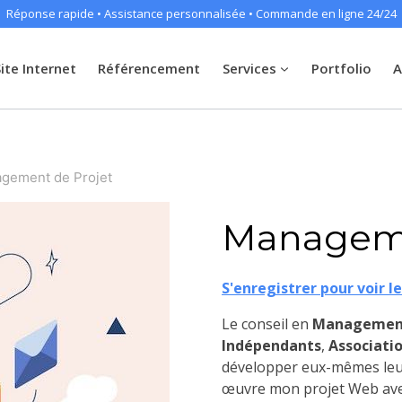
Réponse rapide • Assistance personnalisée • Commande en ligne 24/24
Site Internet
Référencement
Services
Portfolio
A
gement de Projet
Manageme
S'enregistrer pour voir le
Le conseil en
Management
Indépendants
,
Associati
développer eux-mêmes leur
œuvre mon projet Web ave