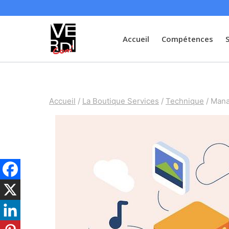
Aller
au
contenu
Accueil
Compétences
Accueil
/
La Boutique Services
/
Technique
/
Mana