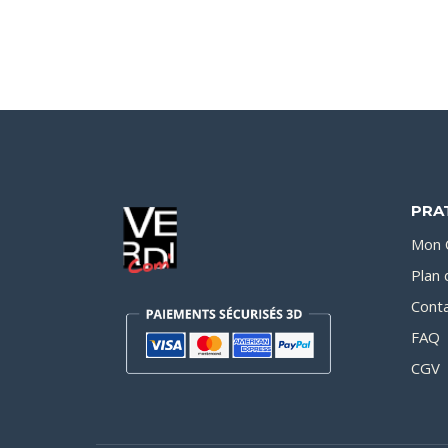
PRA
Mon 
Plan 
Cont
FAQ
CGV