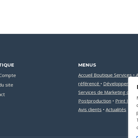
TIQUE
MENUS
Accueil Boutique Services
•
A
Compte
référencé
•
Développement
du site
Services de Marketing digita
act
Postproduction
•
Print Infog
Avis clients
•
Actualités