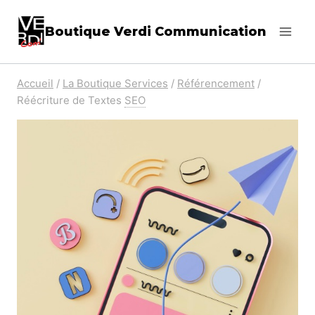
Aller
au
Boutique Verdi Communication
contenu
Accueil
/
La Boutique Services
/
Référencement
/
Réécriture de Textes
SEO