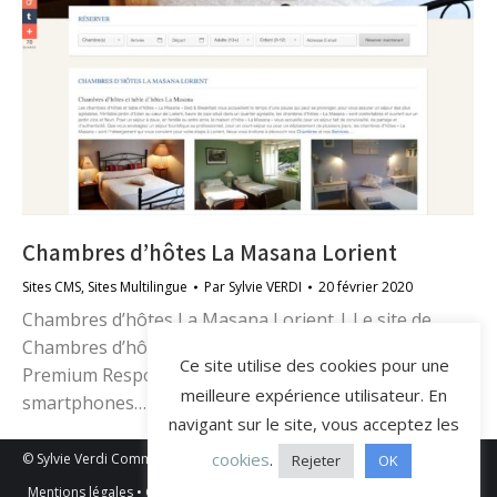
Chambres d’hôtes La Masana Lorient
Sites CMS
,
Sites Multilingue
Par
Sylvie VERDI
20 février 2020
Chambres d’hôtes La Masana Lorient | Le site de
Chambres d’hôtes La Masana Lorient est un CMS
Ce site utilise des cookies pour une
Premium Responsive, spécialement conçu pour les
meilleure expérience utilisateur. En
smartphones…
navigant sur le site, vous acceptez les
cookies
.
© Sylvie Verdi Communication 2026 • Webmaster freelance à Lorient 56-
Rejeter
OK
Morbihan, Bretagne
Mentions légales
•
Cookies
•
Politique de confidentialité
•
Plan du site
•